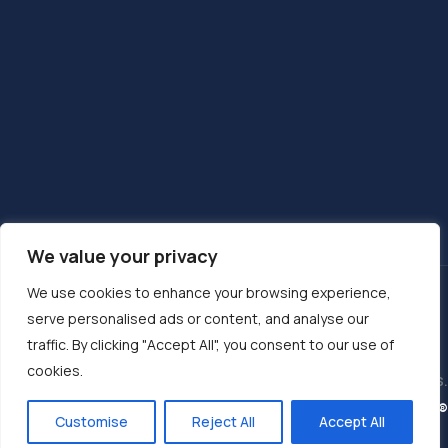
We value your privacy
We use cookies to enhance your browsing experience,
MENTIONS LÉGALES
CONTACT
serve personalised ads or content, and analyse our
PLAN DU SITE
LINKEDIN
traffic. By clicking "Accept All", you consent to our use of
cookies.
2024 ©
DEVATECH SAS
. Tous droits réservés.
Site internet créé par
LONGMIRE®
Customise
Reject All
Accept All