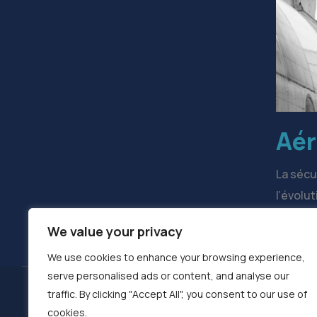
Aér
La sécur
l’évolu
We value your privacy
We use cookies to enhance your browsing experience,
serve personalised ads or content, and analyse our
MENTIONS LÉGALES
traffic. By clicking "Accept All", you consent to our use of
CONTACT
cookies.
PLAN DU SITE
LINKEDIN