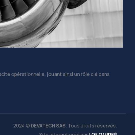
acité opérationnelle, jouant ainsi un rôle clé dans
2024 ©
DEVATECH SAS
. Tous droits réservés.
Site internet créé par
LONGMIRE®